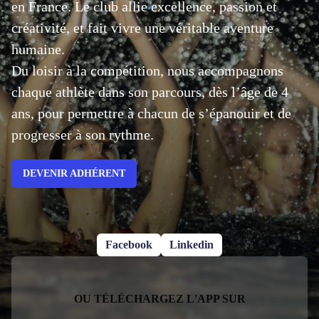
en France. Le club allie excellence, passion et
créativité, et fait vivre une véritable aventure
humaine.
Du loisir à la compétition, nous accompagnons
chaque athlète dans son parcours, dès l’âge de 4
ans, pour permettre à chacun de s’épanouir et de
progresser à son rythme.
DEVENIR ADHÉRENT
Facebook
Linkedin
OU TÉLÉCHARGEZ L'APP SUR